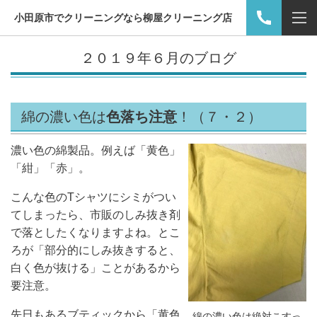
小田原市でクリーニングなら柳屋クリーニング店
２０１９年６月のブログ
綿の濃い色は
色落ち注意
！
（７・２）
濃い色の綿製品。例えば「黄色」
「紺」「赤」。
こんな色のTシャツにシミがつい
てしまったら、市販のしみ抜き剤
で落としたくなりますよね。とこ
ろが「部分的にしみ抜きすると、
白く色が抜ける」ことがあるから
要注意。
先日もあるブティックから「黄色
綿の濃い色は絶対こすっ