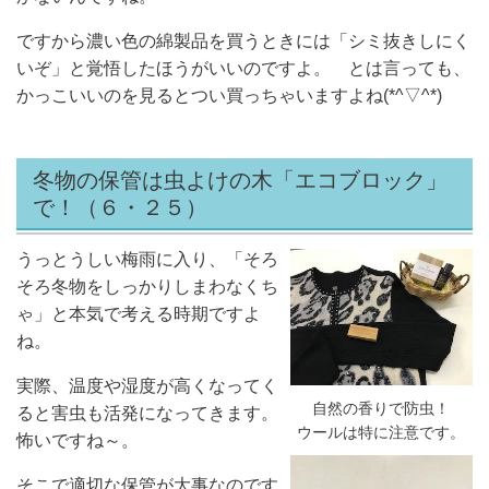
ですから濃い色の綿製品を買うときには「シミ抜きしにく
いぞ」と覚悟したほうがいいのですよ。 とは言っても、
かっこいいのを見るとつい買っちゃいますよね(*^▽^*)
冬物の保管は虫よけの木「エコブロック」
で！
（６・２５）
うっとうしい梅雨に入り、「そろ
そろ冬物をしっかりしまわなくち
ゃ」と本気で考える時期ですよ
ね。
実際、温度や湿度が高くなってく
自然の香りで防虫！
ると害虫も活発になってきます。
ウールは特に注意です。
怖いですね～。
そこで適切な保管が大事なのです