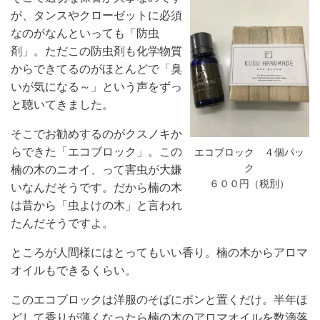
が、タンスやクローゼットに必須
なのがなんといっても「防虫
剤」。ただこの防虫剤も化学物質
からできてるのがほとんどで「臭
いが気になる～」という声をずっ
と聴いてきました。
そこでお勧めするのがクスノキか
らできた「エコブロック」。この
エコブロック ４個パッ
ク
楠の木のニオイ、って害虫が大嫌
６００円（税別）
いなんだそうです。だから楠の木
は昔から「虫よけの木」と言われ
たんだそうですよ。
ところが人間様にはとってもいい香り。楠の木からアロマ
オイルもできるくらい。
このエコブロックは洋服のそばにポンと置くだけ。半年ほ
どして香りが薄くなったら楠の木のアロマオイルを数滴落