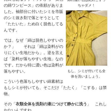
ちゃダメ！
の綿ワンピース」の依頼がありま
した。袖部分に付いたシミを市販
のシミ抜き剤で落とそうとして
「たたいた」ため白く脱色してる
んです。
では、なぜ「綿は脱色しやすいの
か？」 それは「綿は染料がの
りにくい生地だから」。逆を言え
ば「染料が落ちやすい生地」なの
です。だから特に濃い色は染料が
もし、シミが付いても全
落ちやすい。
体を洗いましょう。
こういう色落ちしやすい綿素材は
もしシミが付いても、そこだけ「たたく」「こする」は禁
物。
その「
衣類全体を洗剤の液につけて静かに洗う
」 これし
かないんですね。