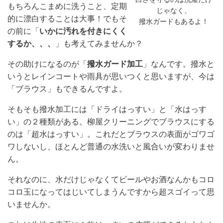
もちろんこまめに洗うこと、定期
じゃなく、
的に漂白することは大事！でもそ
撥水ガードもあるよ！
の前に「
いかに汚れを付きにくく
するか、、、
」も考えてみませんか？
その助けになるのが「
撥水ガード加工
」なんです。撥水と
いうとレインコートや雨具が思いつくと思いますが、今は
「ブラウス」もできるんですよ。
そもそも撥水加工には「ドライはっすい」と「水はっす
い」の２種類がある。柳屋クリーニングでブラウスにする
のは「超水はっすい」。これだとブラウスの表面がゴワゴ
ワしないし、ほとんど普通の水洗いと風合いが変わりませ
ん。
それなのに、水だけじゃなくてビールやお酒なんかもコロ
コロ玉になってはじいてしまうんですから超スゴイって思
いませんか。