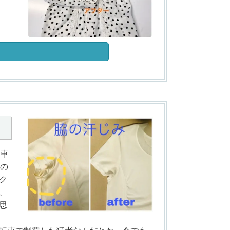
。車
この
ク
、
思