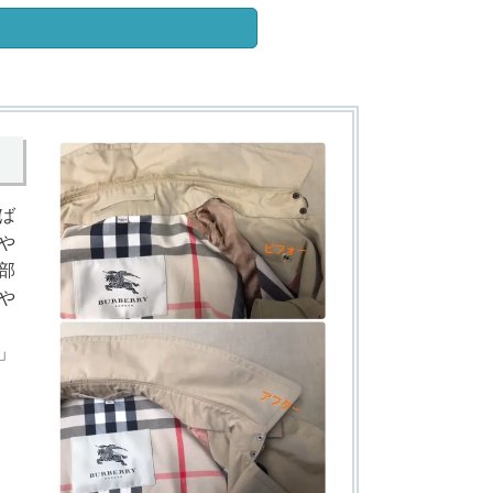
ば
や
部
や
」