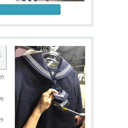
ま
の
セ
ラ