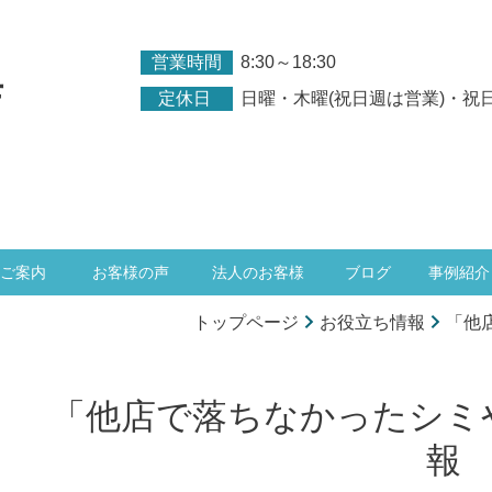
営業時間
8:30～18:30
店
定休日
日曜・木曜(祝日週は営業)・祝
ご案内
お客様の声
法人のお客様
ブログ
事例紹介
トップページ
お役立ち情報
「他
「他店で落ちなかったシミ
報