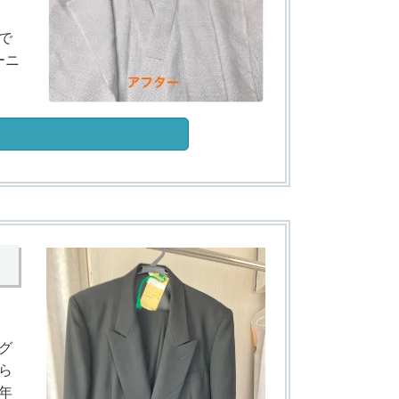
で
ーニ
。
グ
ら
年