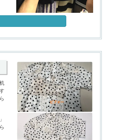
机
す
ら
」
ら