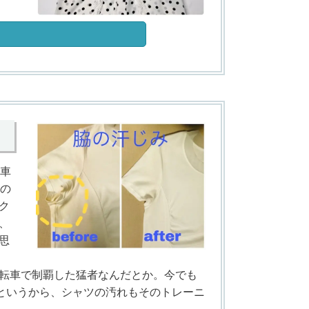
。車
この
ク
、
思
転車で制覇した猛者なんだとか。今でも
るというから、シャツの汚れもそのトレーニ