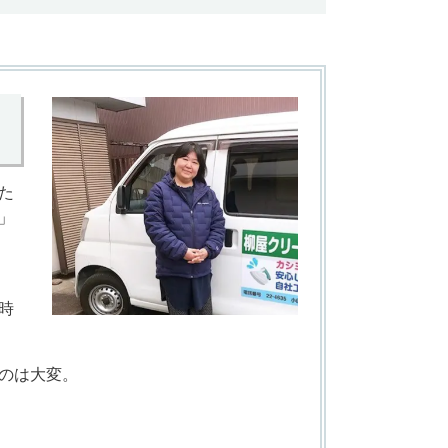
た
」
時
のは大変。