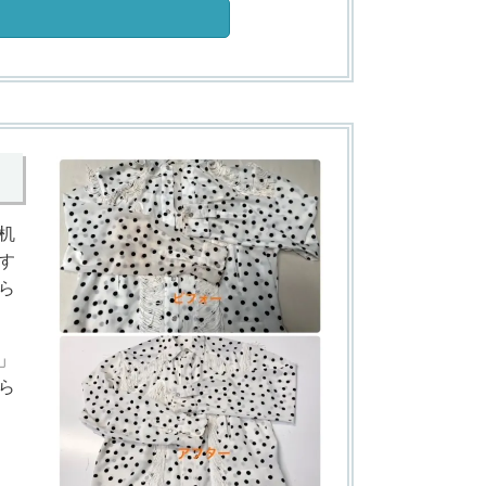
机
す
ら
」
ら