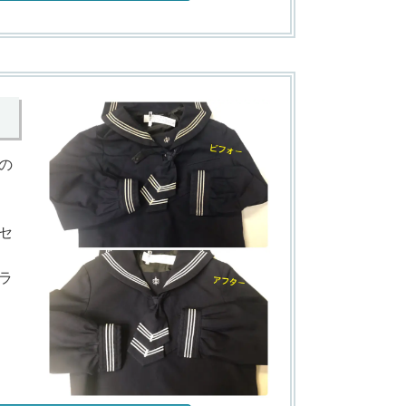
の
セ
ラ