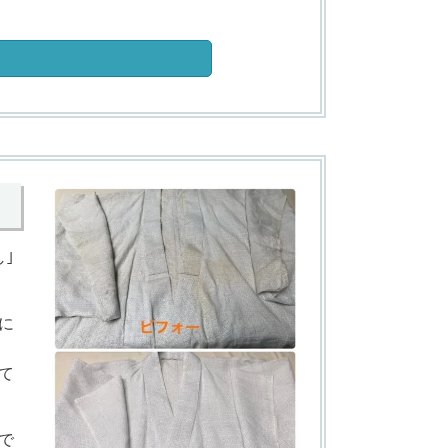
｣
に
て
で