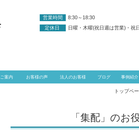
営業時間
8:30～18:30
店
定休日
日曜・木曜(祝日週は営業)・祝
ご案内
お客様の声
法人のお客様
ブログ
事例紹介
トップペー
「集配」のお