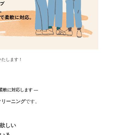
いたします！
柔軟に対応します —
クリーニング
です。
欲しい
いる