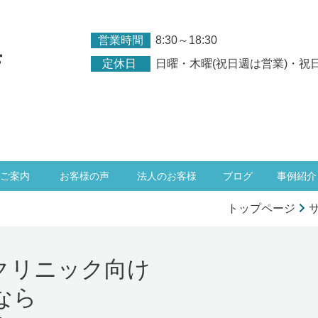
営業時間
8:30～18:30
店
定休日
日曜・木曜(祝日週は営業)・祝
ご案内
お客様の声
法人のお客様
ブログ
事例紹介
トップページ
クリニック向け
なら