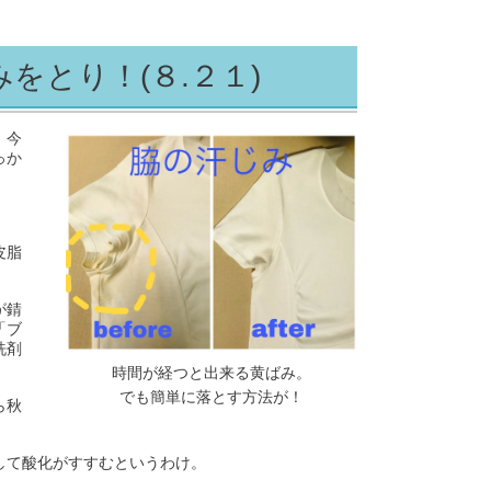
をとり！(８.２１)
、今
っか
皮脂
が錆
「ブ
洗剤
時間が経つと出来る黄ばみ。
でも簡単に落とす方法が！
ら秋
して酸化がすすむというわけ。