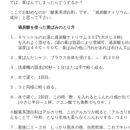
では、黄ばんでしまったらどうするか？
ここでお勧めなのが「酸素系漂白剤」です。「過炭酸ナトリウム
成分」と思って下さい。
過炭酸を使った黄ばみのとり方
１，６リットルのお湯に過炭酸ナトリウム３０㌘(大さじ２杯)
を入れよく混ぜる。(湯の量は容器により増減可。過炭酸も比
温度は４５℃～５０℃。黄ばみの他に汚れがあれば石けん又は
２，黄ばんだシャツ、ブラウス全体を浸ける。→ 約３０分
３，洗濯機の脱水(30秒～１分)または手で軽く絞る。
４，水で濯ぐ。1回目。
５，３と同様に軽く絞る。
６，水で濯ぐ。2回目。この時「酢」を入れるとふんわり感が出
(小さじ半分～１杯。クエン酸でも食酢でもＯＫ。)
※酸素系漂白剤はアルカリ性。このアルカリが残ると「アルカリ
えることで「中和」となり生地も柔らかくふんわりする。つまり
７，最後に１～２分 しっかり脱水の後、自然乾燥。これでキレ