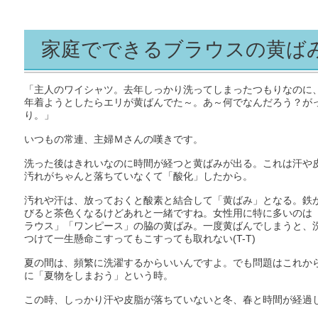
家庭でできるブラウスの黄ばみ
「主人のワイシャツ。去年しっかり洗ってしまったつもりなのに
年着ようとしたらエリが黄ばんでた～。あ～何でなんだろう？が
り。」
いつもの常連、主婦Ｍさんの嘆きです。
洗った後はきれいなのに時間が経つと黄ばみが出る。これは汗や
汚れがちゃんと落ちていなくて「酸化」したから。
汚れや汗は、放っておくと酸素と結合して「黄ばみ」となる。鉄
びると茶色くなるけどあれと一緒ですね。女性用に特に多いのは
ラウス」「ワンピース」の脇の黄ばみ。一度黄ばんでしまうと、
つけて一生懸命こすってもこすっても取れない(T-T)
夏の間は、頻繁に洗濯するからいいんですよ。でも問題はこれか
に「夏物をしまおう」という時。
この時、しっかり汗や皮脂が落ちていないと冬、春と時間が経過