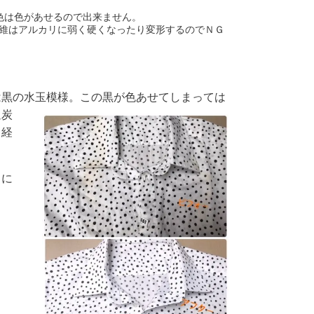
色は色があせるので出来ません。
維はアルカリに弱く硬くなったり変形するのでＮＧ
は黒の水玉模様。この黒が色あせてしまっては
過炭
と経
」に