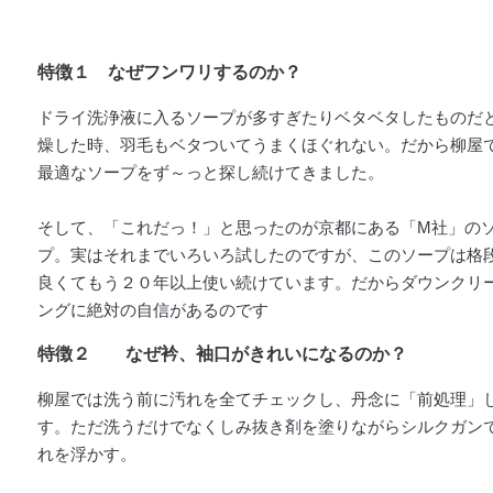
特徴１ なぜフンワリするのか？
ドライ洗浄液に入るソープが多すぎたりベタベタしたものだ
燥した時、羽毛もベタついてうまくほぐれない。だから柳屋
最適なソープをず～っと探し続けてきました。
そして、「これだっ！」と思ったのが京都にある「M社」の
プ。実はそれまでいろいろ試したのですが、このソープは格
良くてもう２０年以上使い続けています。だからダウンクリ
ングに絶対の自信があるのです
特徴２ なぜ衿、袖口がきれいになるのか？
柳屋では洗う前に汚れを全てチェックし、丹念に「前処理」
す。ただ洗うだけでなくしみ抜き剤を塗りながらシルクガン
れを浮かす。