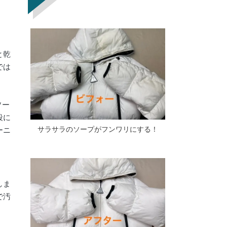
と乾
では
ソー
段に
サラサラのソープがフンワリにする！
ーニ
しま
で汚