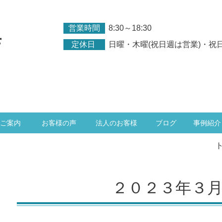
営業時間
8:30～18:30
店
定休日
日曜・木曜(祝日週は営業)・祝
ご案内
お客様の声
法人のお客様
ブログ
事例紹介
２０２３年３