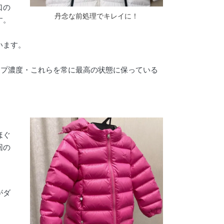
口の
丹念な前処理でキレイに！
す。
います。
ープ濃度・これらを常に最高の状態に保っている
ほぐ
回の
、
がダ