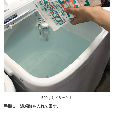
500ｇをドサッと！
手順３ 過炭酸を入れて回す。